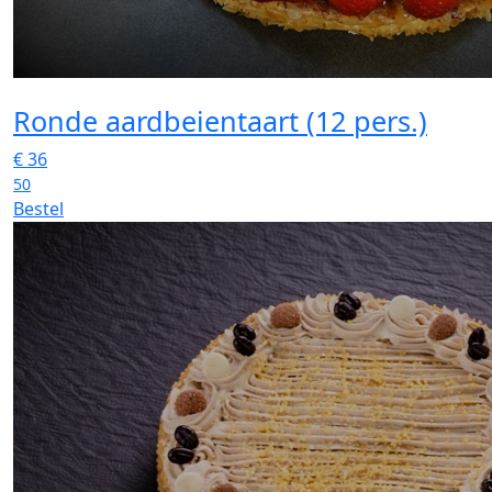
Ronde aardbeientaart (12 pers.)
€
36
50
Bestel