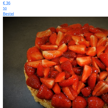
€
36
50
Bestel