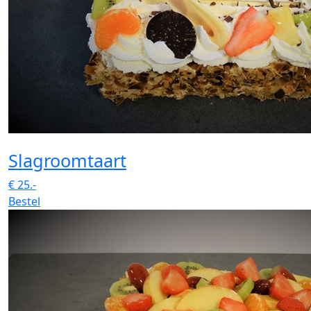
Slagroomtaart
€
25.-
Bestel