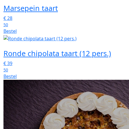
Marsepein taart
€
28
50
Bestel
Ronde chipolata taart (12 pers.)
€
39
50
Bestel