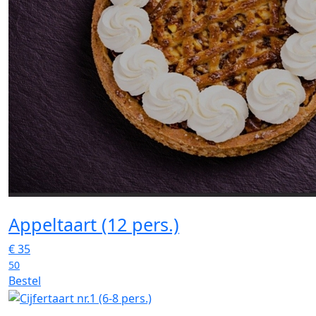
Appeltaart (12 pers.)
€
35
50
Bestel