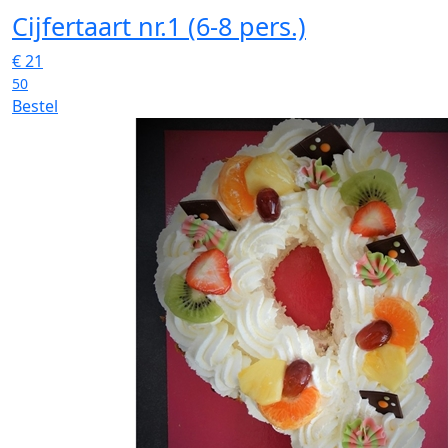
Cijfertaart nr.1 (6-8 pers.)
€
21
50
Bestel