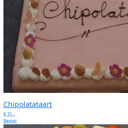
Chipolatataart
€
31.-
Bestel