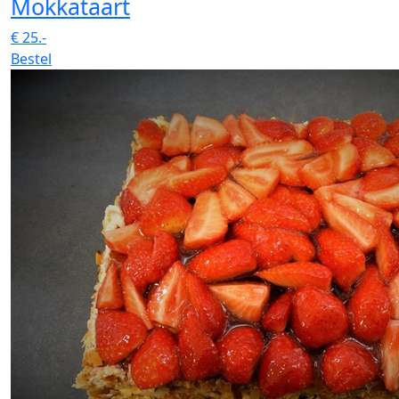
Mokkataart
€
25.-
Bestel