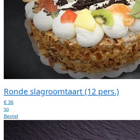
Ronde slagroomtaart (12 pers.)
€
36
50
Bestel