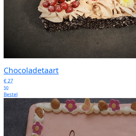
Chocoladetaart
€
27
50
Bestel