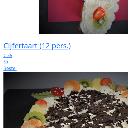
Cijfertaart (12 pers.)
€
35
50
Bestel