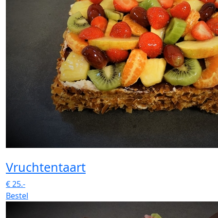
Vruchtentaart
€
25.-
Bestel