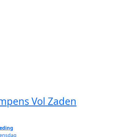
impens Vol Zaden
eding
ensdag