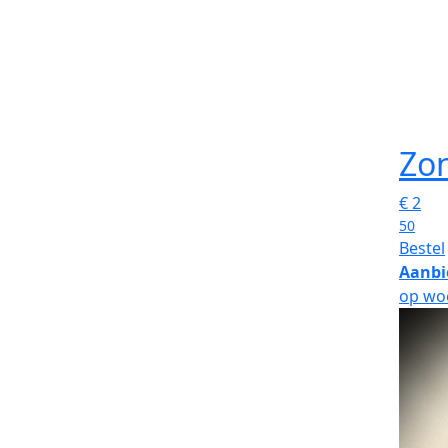
Zo
€
2
50
Bestel
Aanbi
op wo