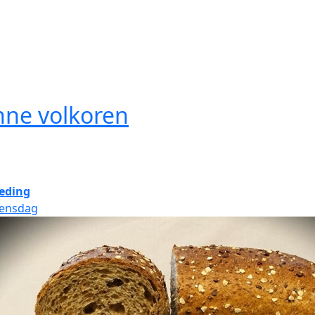
nne volkoren
eding
ensdag