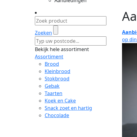
Aanbiedingen
Aa
Aanbi
Zoeken
op di
Bekijk hele assortiment
Assortiment
Brood
Kleinbrood
Stokbrood
Gebak
Taarten
Koek en Cake
Snack zoet en hartig
Chocolade