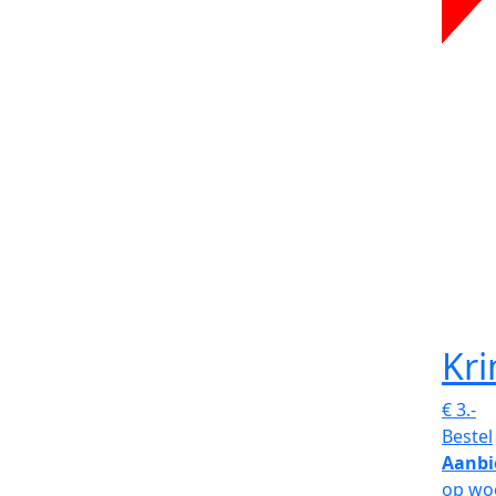
Kr
€
3.-
Bestel
Aanbi
op wo