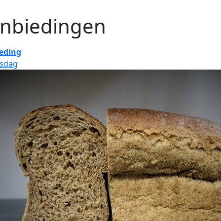
nbiedingen
eding
nsdag