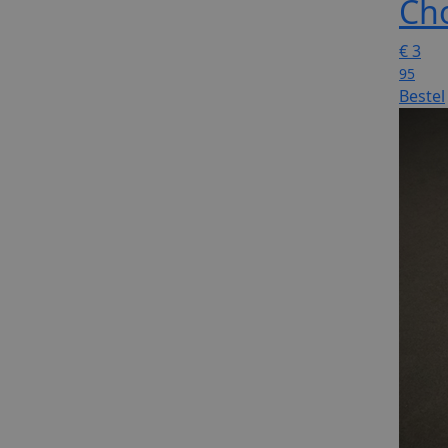
Cho
€
3
95
Bestel