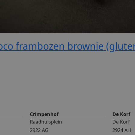
co frambozen brownie (gluten
Crimpenhof
De Korf
Raadhuisplein
De Korf
2922 AG
2924 AH