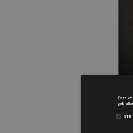
Aar
€
3
95
Bestel