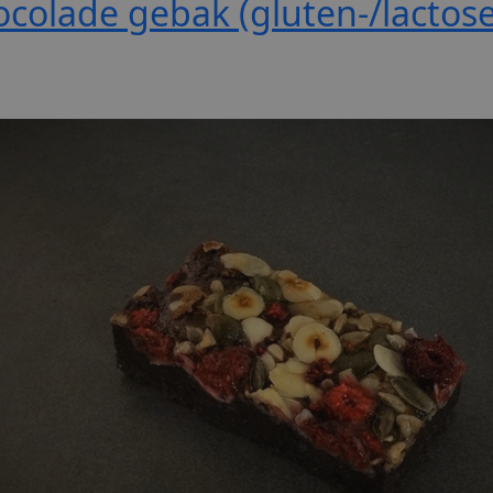
colade gebak (gluten-/lactosev