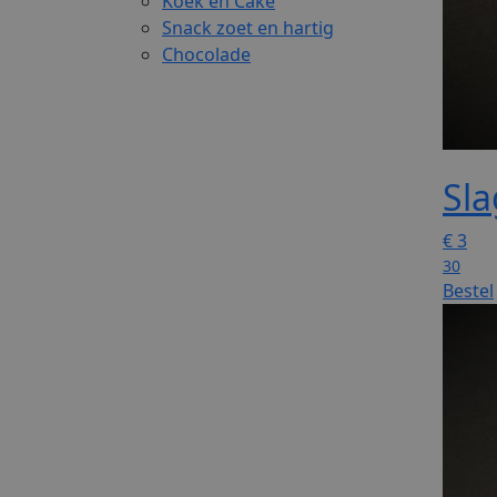
Koek en Cake
Snack zoet en hartig
Chocolade
Sla
€
3
30
Bestel