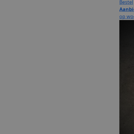
Bestel
Aanbi
op wo