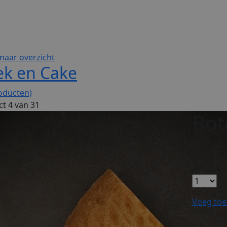
naar overzicht
ek en Cake
oducten)
t 4 van 31
Bot
€ 2
50
Aantal
Voeg toe