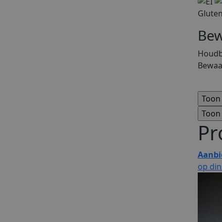
Gluten
Bew
Houdba
Bewaa
Pr
Aanbi
op di