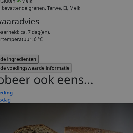
 bevattende granen, Tarwe, Ei, Melk
aaradvies
arheid: ca. 7 dag(en).
rtemperatuur: 6 °C
obeer ook eens...
eding
nsdag