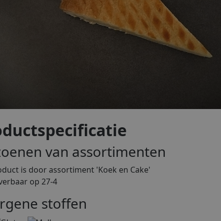
ductspecificatie
zoenen van assortimenten
oduct is
door assortiment 'Koek en Cake'
everbaar op 27-4
ergene stoffen