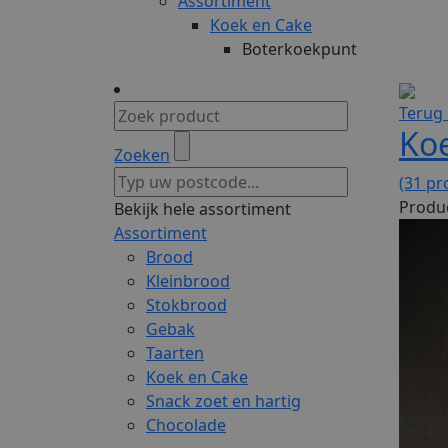
Assortiment
Koek en Cake
Boterkoekpunt
Terug 
Ko
Zoeken
(31 pr
Produc
Bekijk hele assortiment
Assortiment
Brood
Kleinbrood
Stokbrood
Gebak
Taarten
Koek en Cake
Snack zoet en hartig
Chocolade