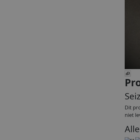
Pro
Sei
Dit pr
niet l
All