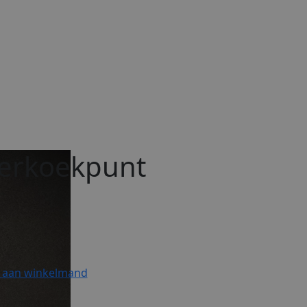
erkoekpunt
 aan winkelmand