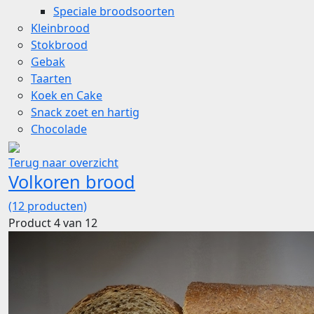
Speciale broodsoorten
Kleinbrood
Stokbrood
Gebak
Taarten
Koek en Cake
Snack zoet en hartig
Chocolade
Terug naar overzicht
Volkoren brood
(12 producten)
Product 4 van 12