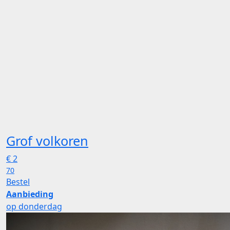
Grof volkoren
€
2
70
Bestel
Aanbieding
op donderdag