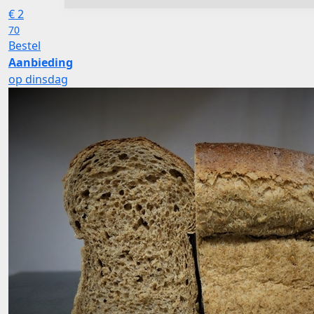
€
2
70
Bestel
Aanbieding
op dinsdag